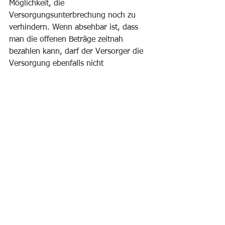
Möglichkeit, die 
Versorgungsunterbrechung noch zu 
verhindern. Wenn absehbar ist, dass 
man die offenen Beträge zeitnah 
bezahlen kann, darf der Versorger die 
Versorgung ebenfalls nicht 
unterbrechen. Dann wäre die 
Versorgungsunterbrechung 
unverhältnismäßig. 
Unser Tipp:
 Wenn ihr Fehler in eurer 
Strom- oder Gasrechnung findet, legt 
Widerspruch ein. Wenn ihr finanzielle 
Probleme habt, sucht den Weg zum 
Versorger. Reden ist in diesem Falle 
Gold!
Allgemeine Themen